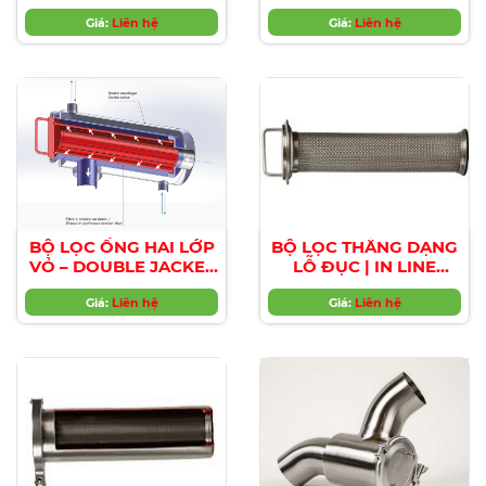
PERFORATED
SLOTTED STRAINER
STRAINER FILTERS
Giá:
Liên hệ
Giá:
FILTERS
Liên hệ
BỘ LỌC ỐNG HAI LỚP
BỘ LỌC THẲNG DẠNG
VỎ – DOUBLE JACKET
LỖ ĐỤC | IN LINE
STRAINER FILTERS
PERFORATED
Giá:
Liên hệ
STRAINER FILTERS
Giá:
Liên hệ