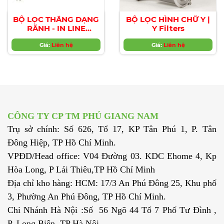
BỘ LỌC THẲNG DẠNG
BỘ LỌC HÌNH CHỮ Y |
RÃNH - IN LINE
Y Filters
SLOTTED STRAINER
Giá:
FILTERS
Liên hệ
Giá:
Liên hệ
CÔNG TY CP TM PHÚ GIANG NAM
Trụ sở chính: Số 626, Tổ 17, KP Tân Phú 1, P. Tân
Đông Hiệp, TP Hồ Chí Minh.
VPĐD/Head office: V04 Đường 03. KDC Ehome 4, Kp
Hòa Long, P Lái Thiêu,TP Hồ Chí Minh
Địa chỉ kho hàng: HCM: 17/3 An Phú Đông 25, Khu phố
3, Phường An Phú Đông, TP Hồ Chí Minh.
Chi Nhánh Hà Nội :Số 56 Ngõ 44 Tổ 7 Phố Tư Đình ,
P. Long Biên, TP Hà Nội