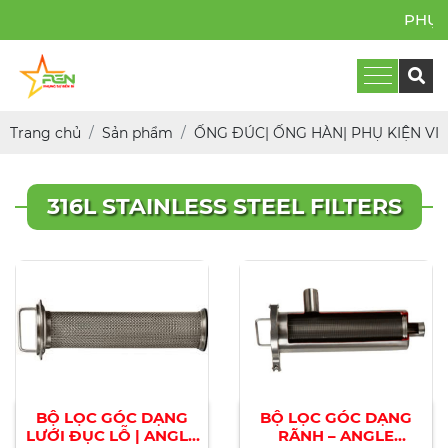
PHỤNG 
Trang chủ
Sản phẩm
ỐNG ĐÚC| ỐNG HÀN| PHỤ KIỆN VI S
316L STAINLESS STEEL FILTERS
BỘ LỌC GÓC DẠNG
BỘ LỌC GÓC DẠNG
LƯỚI ĐỤC LỖ | ANGLE
RÃNH – ANGLE