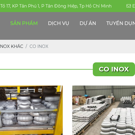
, Tổ 17, KP Tân Phú 1, P Tân Đông Hiệp, Tp Hồ Chí Minh
E
SẢN PHẨM
DỊCH VỤ
DỰ ÁN
TUYỂN DỤ
ỐNG HÀN-ĐÚC INOX 304|316|310S
PHỤ KIỆN ĐƯỜNG ỐNG -INOX KHÁC
THÉP ĐẶC CHỦNG/THÉP CHỊU MÀI MÒN
ỐNG HỘP TRANG TRÍ INOX - CÔNG NGHIỆP
INOX KHÁC
CO INOX
CO INOX