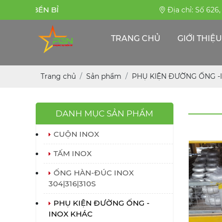
 SỰ BỀN BỈ
Địa chỉ: Số 626
TRANG CHỦ
GIỚI THIỆU
Trang chủ
Sản phẩm
PHỤ KIỆN ĐƯỜNG ỐNG -
DANH MỤC SẢN PHẨM
CUỘN INOX
TẤM INOX
ỐNG HÀN-ĐÚC INOX
304|316|310S
PHỤ KIỆN ĐƯỜNG ỐNG -
INOX KHÁC