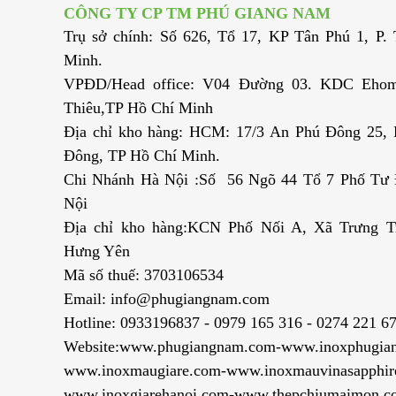
CÔNG TY CP TM PHÚ GIANG NAM
Trụ sở chính: Số 626, Tổ 17, KP Tân Phú 1, P
Minh.
VPĐD/Head office: V04 Đường 03. KDC Ehom
Thiêu,TP Hồ Chí Minh
Địa chỉ kho hàng: HCM: 17/3 An Phú Đông 25,
Đông, TP Hồ Chí Minh.
Chi Nhánh Hà Nội :Số 56 Ngõ 44 Tổ 7 Phố Tư Đ
Nội
Địa chỉ kho hàng:KCN Phố Nối A, Xã Trưng T
Hưng Yên
Mã số thuế: 3703106534
Email: info@phugiangnam.com
Hotline: 0933196837 - 0979 165 316 - 0274 221 6
Website:www.phugiangnam.com-www.inoxphugia
www.inoxmaugiare.com-www.inoxmauvinasapphir
www.inoxgiarehanoi.com-www.thepchiumaimon.c