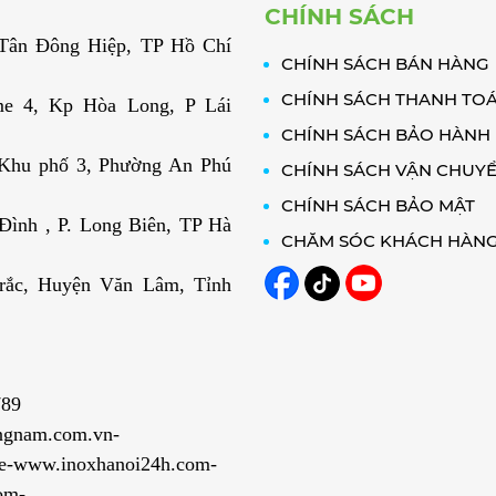
CHÍNH SÁCH
. Tân Đông Hiệp, TP Hồ Chí
CHÍNH SÁCH BÁN HÀNG
CHÍNH SÁCH THANH TO
e 4, Kp Hòa Long, P Lái
CHÍNH SÁCH BẢO HÀNH
 Khu phố 3, Phường An Phú
CHÍNH SÁCH VẬN CHUY
CHÍNH SÁCH BẢO MẬT
ình , P. Long Biên, TP Hà
CHĂM SÓC KHÁCH HÀN
rắc, Huyện Văn Lâm, Tỉnh
789
ngnam.com.vn-
e-www.inoxhanoi24h.com-
om-