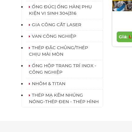
ỐNG ĐÚC| ỐNG HÀN| PHỤ
KIỆN VI SINH 304|316
GIA CÔNG CẮT LASER
VAN CÔNG NGHIỆP
Giá:
L
THÉP ĐẶC CHỦNG/THÉP
CHỊU MÀI MÒN
ỐNG HỘP TRANG TRÍ INOX -
CÔNG NGHIỆP
NHÔM & TITAN
THÉP MẠ KẼM NHÚNG
NÓNG-THÉP ĐEN - THÉP HÌNH