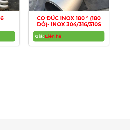
16
CO ĐÚC INOX 180 ° (180
ĐỘ)- INOX 304/316/310S
Giá:
Liên hệ