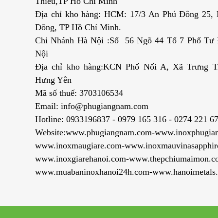
Thiêu,TP Hồ Chí Minh
Địa chỉ kho hàng: HCM: 17/3 An Phú Đông 25,
Đông, TP Hồ Chí Minh.
Chi Nhánh Hà Nội :Số 56 Ngõ 44 Tổ 7 Phố Tư Đ
Nội
Địa chỉ kho hàng:KCN Phố Nối A, Xã Trưng T
Hưng Yên
Mã số thuế: 3703106534
Email: info@phugiangnam.com
Hotline: 0933196837 - 0979 165 316 - 0274 221 6
Website:www.phugiangnam.com-www.inoxphugia
www.inoxmaugiare.com-www.inoxmauvinasapphir
www.inoxgiarehanoi.com-www.thepchiumaimon.c
www.muabaninoxhanoi24h.com-www.hanoimetals.