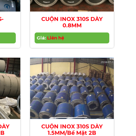
S-
CUỘN INOX 310S DÀY
0.8MM
Giá:
Liên hệ
DÀY
CUỘN INOX 310S DÀY
2B
1.5MM/Bề Mặt 2B