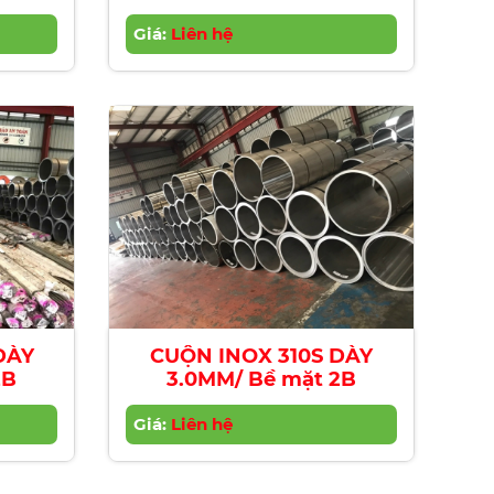
Giá:
Liên hệ
DÀY
CUỘN INOX 310S DÀY
2B
3.0MM/ Bề mặt 2B
Giá:
Liên hệ