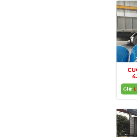
CU
4
Giá:
L