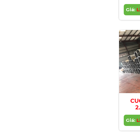
Giá:
L
CU
2
Giá:
L