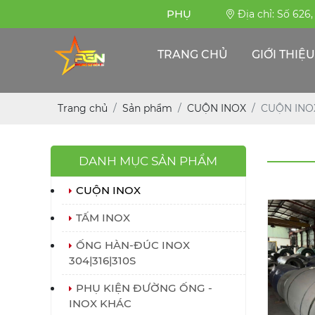
PHỤNG SỰ BỀN BỈ
Địa chỉ: Số 626
TRANG CHỦ
GIỚI THIỆU
Trang chủ
Sản phẩm
CUỘN INOX
CUỘN INOX
DANH MỤC SẢN PHẨM
CUỘN INOX
TẤM INOX
ỐNG HÀN-ĐÚC INOX
304|316|310S
PHỤ KIỆN ĐƯỜNG ỐNG -
INOX KHÁC