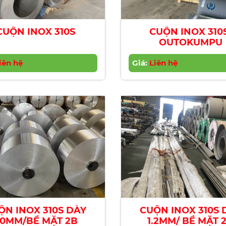
CUỘN INOX 310S
CUỘN INOX 310
OUTOKUMPU
iên hệ
Giá:
Liên hệ
ỘN INOX 310S DÀY
CUỘN INOX 310S 
.0MM/BỀ MẶT 2B
1.2MM/ BỀ MẶT 