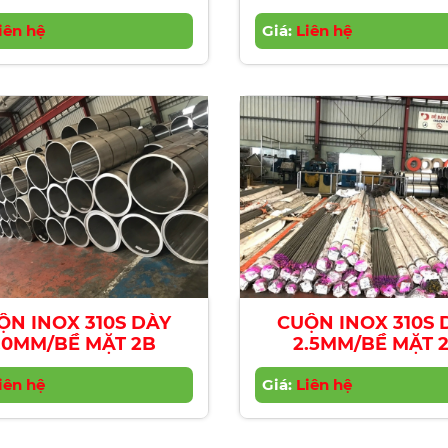
iên hệ
Giá:
Liên hệ
ỘN INOX 310S DÀY
CUỘN INOX 310S 
.0MM/BỀ MẶT 2B
2.5MM/BỀ MẶT 
iên hệ
Giá:
Liên hệ