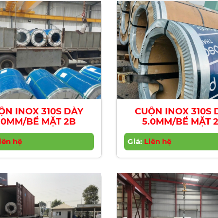
ỘN INOX 310S DÀY
CUỘN INOX 310S 
.0MM/BỀ MẶT 2B
5.0MM/BỀ MẶT 
iên hệ
Giá:
Liên hệ