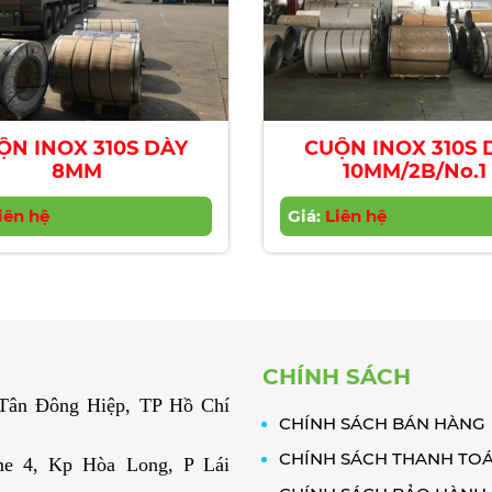
ỘN INOX 310S DÀY
CUỘN INOX 310S 
8MM
10MM/2B/No.1
iên hệ
Giá:
Liên hệ
CHÍNH SÁCH
. Tân Đông Hiệp, TP Hồ Chí
CHÍNH SÁCH BÁN HÀNG
CHÍNH SÁCH THANH TO
e 4, Kp Hòa Long, P Lái