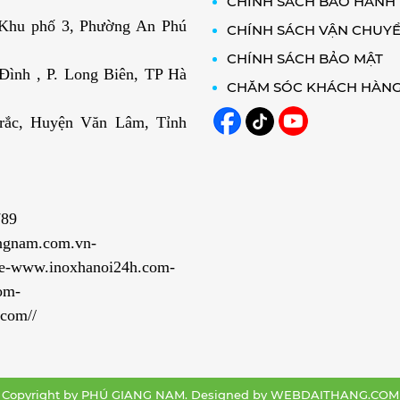
CHÍNH SÁCH BẢO HÀNH
 Khu phố 3, Phường An Phú
CHÍNH SÁCH VẬN CHUY
CHÍNH SÁCH BẢO MẬT
ình , P. Long Biên, TP Hà
CHĂM SÓC KHÁCH HÀN
rắc, Huyện Văn Lâm, Tỉnh
789
ngnam.com.vn-
e-www.inoxhanoi24h.com-
om-
com//
Copyright by PHÚ GIANG NAM. Designed by
WEBDAITHANG.COM