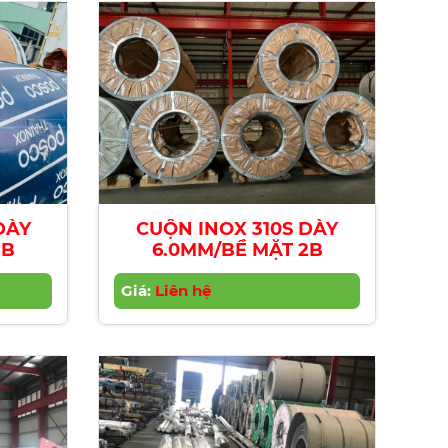
DÀY
CUỘN INOX 310S DÀY
2B
6.0MM/BỀ MẶT 2B
Giá:
Liên hệ