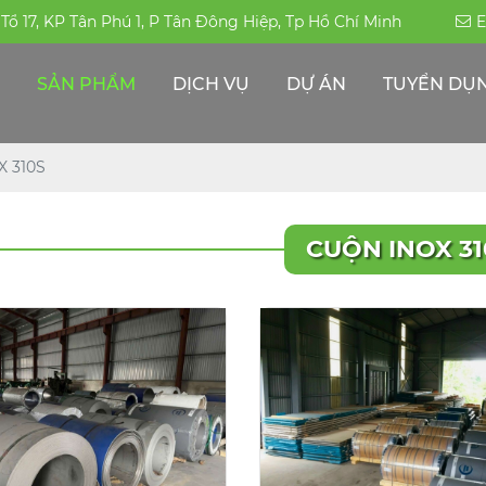
, Tổ 17, KP Tân Phú 1, P Tân Đông Hiệp, Tp Hồ Chí Minh
E
SẢN PHẨM
DỊCH VỤ
DỰ ÁN
TUYỂN DỤ
ỐNG HÀN-ĐÚC INOX 304|316|310S
PHỤ KIỆN ĐƯỜNG ỐNG -INOX KHÁC
THÉP ĐẶC CHỦNG/THÉP CHỊU MÀI MÒN
ỐNG HỘP TRANG TRÍ INOX - CÔNG NGHIỆP
 310S
CUỘN INOX 31