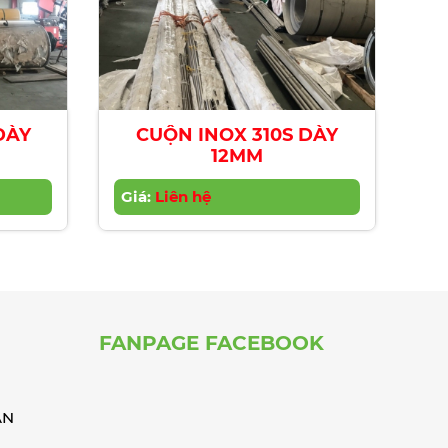
DÀY
CUỘN INOX 310S DÀY
12MM
Giá:
Liên hệ
FANPAGE FACEBOOK
ÁN