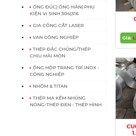
ỐNG ĐÚC| ỐNG HÀN| PHỤ
KIỆN VI SINH 304|316
GIA CÔNG CẮT LASER
VAN CÔNG NGHIỆP
Giá:
L
THÉP ĐẶC CHỦNG/THÉP
CHỊU MÀI MÒN
ỐNG HỘP TRANG TRÍ INOX -
CÔNG NGHIỆP
NHÔM & TITAN
THÉP MẠ KẼM NHÚNG
NÓNG-THÉP ĐEN - THÉP HÌNH
CU
1