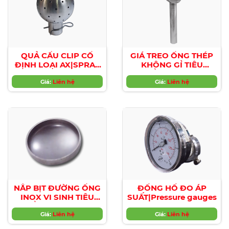
QUẢ CẦU CLIP CỐ
GIÁ TREO ỐNG THÉP
ĐỊNH LOẠI AX|SPRAY
KHÔNG GỈ TIÊU
BALLS AX TYPE
CHUẨN SMS – ISO –
Giá:
Liên hệ
DIN|SMS – ISO – DIN
Giá:
Liên hệ
Stainless steel pipe
hangers
NẮP BỊT ĐƯỜNG ỐNG
ĐỒNG HỒ ĐO ÁP
INOX VI SINH TIÊU
SUẤT|Pressure gauges
CHUẨN SMS|SMS Pipe
Giá:
caps
Liên hệ
Giá:
Liên hệ