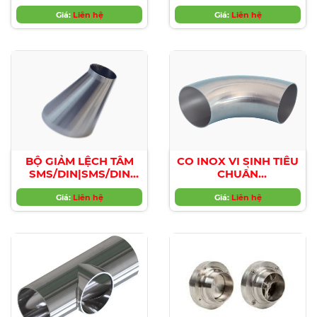
NGÃ, 2 ĐĨA VAN
CONCENTRIC
BƯỚM| MANUAL
Giá:
Liên hệ
REDUCERS
Giá:
Liên hệ
VALVES – 3 WAYS 2
DISKS
BỘ GIẢM LỆCH TÂM
CO INOX VI SINH TIÊU
SMS/DIN|SMS/DIN
CHUẨN
ECCENTRIC
SMS/DIN|SMS/DIN
REDUCERS
Giá:
Liên hệ
Giá:
Elbows
Liên hệ