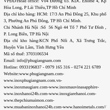
VPĐD/Head office: V04 Đường 03. KDC Ehome 4, Kp
Hòa Long, P Lái Thiêu,TP Hồ Chí Minh
Địa chỉ kho hàng: HCM: 17/3 An Phú Đông 25, Khu phố
3, Phường An Phú Đông, TP Hồ Chí Minh.
Chi Nhánh Hà Nội :Số 56 Ngõ 44 Tổ 7 Phố Tư Đình ,
P. Long Biên, TP Hà Nội
Địa chỉ kho hàng:KCN Phố Nối A, Xã Trưng Trắc,
Huyện Văn Lâm, Tỉnh Hưng Yên
Mã số thuế: 3703106534
Email: info@phugiangnam.com
Hotline: 0933196837 - 0979 165 316 - 0274 221 6789
Website:www.phugiangnam.com-
www.inoxphugiangnam.com.vn-
www.inoxmaugiare.com-www.inoxmauvinasapphire-
www.inoxhanoi24h.com-www.inoxgiarehanoi.com-
www.thepchiumaimon.com-
www.muabaninoxhanoi24h.com-www.hanoimetals.com//