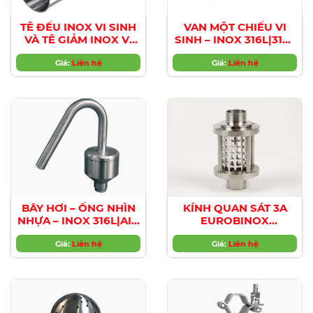
TÊ ĐỀU INOX VI SINH
VAN MỘT CHIỀU VI
VÀ TÊ GIẢM INOX VI
SINH – INOX 316L|316L
SINH
STAINLESS STEEL –
SMS/DIN|SMS/DIN
Giá:
Liên hệ
NON RETURN VALVES
Giá:
Liên hệ
EQUAL AND REDUCED
TEES
BẪY HƠI – ỐNG NHÌN
KÍNH QUAN SÁT 3A
NHỰA – INOX 316L|AIR
EUROBINOX
TRAPS – PLASTIC
|EUROBINOX Sight
SIGHT HOSES – 316L
Giá:
Liên hệ
Giá:
glass
Liên hệ
STAINLESS STEEL