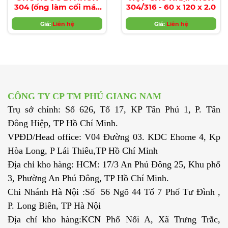
304 (ống làm cối máy
304/316 - 60 x 120 x 2.0
sản xuất nước đá)
Giá:
Liên hệ
Giá:
Liên hệ
CÔNG TY CP TM PHÚ GIANG NAM
Trụ sở chính: Số 626, Tổ 17, KP Tân Phú 1, P. Tân
Đông Hiệp, TP Hồ Chí Minh.
VPĐD/Head office: V04 Đường 03. KDC Ehome 4, Kp
Hòa Long, P Lái Thiêu,TP Hồ Chí Minh
Địa chỉ kho hàng: HCM: 17/3 An Phú Đông 25, Khu phố
3, Phường An Phú Đông, TP Hồ Chí Minh.
Chi Nhánh Hà Nội :Số 56 Ngõ 44 Tổ 7 Phố Tư Đình ,
P. Long Biên, TP Hà Nội
Địa chỉ kho hàng:KCN Phố Nối A, Xã Trưng Trắc,