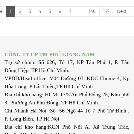
e
1
2
3
4
5
6
7
...
146
147
Next
CÔNG TY CP TM PHÚ GIANG NAM
Trụ sở chính: Số 626, Tổ 17, KP Tân Phú 1, P. Tân
Đông Hiệp, TP Hồ Chí Minh.
VPĐD/Head office: V04 Đường 03. KDC Ehome 4, Kp
Hòa Long, P Lái Thiêu,TP Hồ Chí Minh
Địa chỉ kho hàng: HCM: 17/3 An Phú Đông 25, Khu phố
3, Phường An Phú Đông, TP Hồ Chí Minh.
Chi Nhánh Hà Nội :Số 56 Ngõ 44 Tổ 7 Phố Tư Đình ,
P. Long Biên, TP Hà Nội
Địa chỉ kho hàng:KCN Phố Nối A, Xã Trưng Trắc,