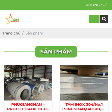
PHỤNG SỰ BỀN B
Trang chủ
Sản phẩm
SẢN PHẨM
PHUGIANGNAM -
TẤM INOX 304/No.1
PROFILE CATALOGUE
TSINGSHAN,BAHRU,COM