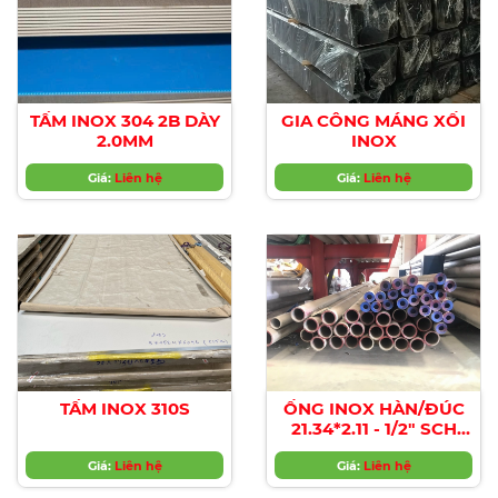
TẤM INOX 304 2B DÀY
GIA CÔNG MÁNG XỐI
2.0MM
INOX
Giá:
Liên hệ
Giá:
Liên hệ
TẤM INOX 310S
ỐNG INOX HÀN/ĐÚC
21.34*2.11 - 1/2" SCH
10s/SCH 40s/SCH 80s...
Giá:
Liên hệ
Giá:
Liên hệ