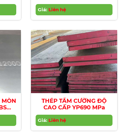
Giá:
Liên hệ
I MÒN
THÉP TẤM CƯỜNG ĐỘ
BS
CAO CẤP YP690 MPa
Giá:
Liên hệ