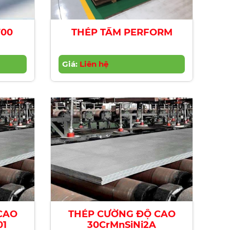
NX ® 700
THÉP TẤM PERFORM
Giá:
Liên hệ
CAO
THÉP CƯỜNG ĐỘ CAO
01
30CrMnSiNi2A