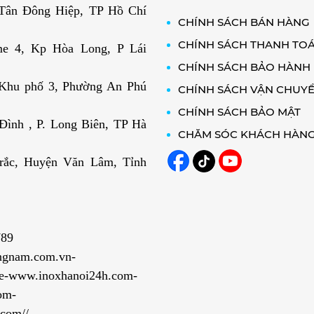
. Tân Đông Hiệp, TP Hồ Chí
CHÍNH SÁCH BÁN HÀNG
CHÍNH SÁCH THANH TO
e 4, Kp Hòa Long, P Lái
CHÍNH SÁCH BẢO HÀNH
 Khu phố 3, Phường An Phú
CHÍNH SÁCH VẬN CHUY
CHÍNH SÁCH BẢO MẬT
ình , P. Long Biên, TP Hà
CHĂM SÓC KHÁCH HÀN
rắc, Huyện Văn Lâm, Tỉnh
789
ngnam.com.vn-
e-www.inoxhanoi24h.com-
om-
com//