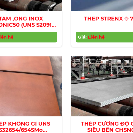
TẤM ,ỐNG INOX
THÉP STRE
ONIC50 (UNS S20910,
XM-19)
iên hệ
Giá:
Liên hệ
ÉP KHÔNG GỈ UNS
THÉP CƯỜNG ĐỘ 
S32654/654SMo
SIÊU BỀN CHSN