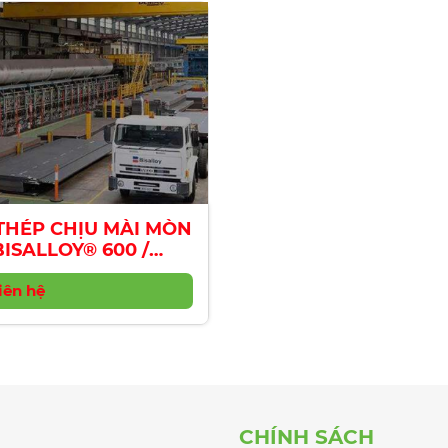
THÉP CHỊU MÀI MÒN
BISALLOY® 600 /
BISPLATE® 600
iên hệ
CHÍNH SÁCH