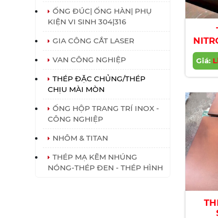
ỐNG ĐÚC| ỐNG HÀN| PHỤ
KIỆN VI SINH 304|316
NITR
GIA CÔNG CẮT LASER
VAN CÔNG NGHIỆP
Giá:
L
THÉP ĐẶC CHỦNG/THÉP
CHỊU MÀI MÒN
ỐNG HỘP TRANG TRÍ INOX -
CÔNG NGHIỆP
NHÔM & TITAN
THÉP MẠ KẼM NHÚNG
NÓNG-THÉP ĐEN - THÉP HÌNH
TH