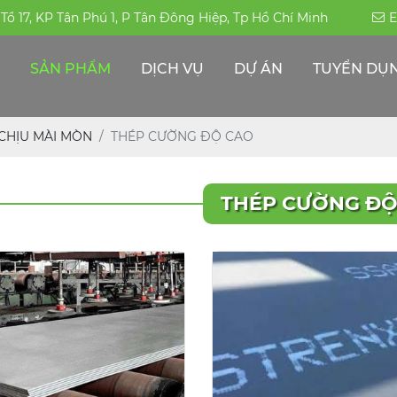
, Tổ 17, KP Tân Phú 1, P Tân Đông Hiệp, Tp Hồ Chí Minh
E
SẢN PHẨM
DỊCH VỤ
DỰ ÁN
TUYỂN DỤ
ỐNG HÀN-ĐÚC INOX 304|316|310S
PHỤ KIỆN ĐƯỜNG ỐNG -INOX KHÁC
THÉP ĐẶC CHỦNG/THÉP CHỊU MÀI MÒN
ỐNG HỘP TRANG TRÍ INOX - CÔNG NGHIỆP
CHỊU MÀI MÒN
THÉP CƯỜNG ĐỘ CAO
THÉP CƯỜNG ĐỘ