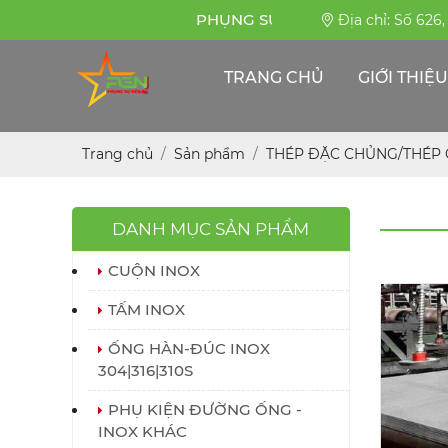
PHỤNG SỰ BỀN BỈ
Địa chỉ: Số 626
TRANG CHỦ
GIỚI THIỆU
Trang chủ
Sản phẩm
THÉP ĐẶC CHỦNG/THÉP 
DANH MỤC SẢN PHẨM
CUỘN INOX
TẤM INOX
ỐNG HÀN-ĐÚC INOX
304|316|310S
PHỤ KIỆN ĐƯỜNG ỐNG -
INOX KHÁC