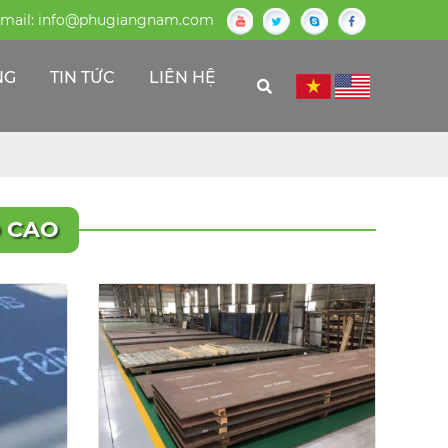
mail:
info@phugiangnam.com
NG
TIN TỨC
LIÊN HỆ
 CAO