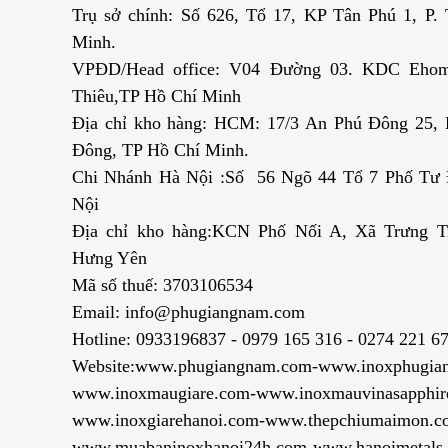
Trụ sở chính: Số 626, Tổ 17, KP Tân Phú 1, P
Minh.
VPĐD/Head office: V04 Đường 03. KDC Ehom
Thiêu,TP Hồ Chí Minh
Địa chỉ kho hàng: HCM: 17/3 An Phú Đông 25,
Đông, TP Hồ Chí Minh.
Chi Nhánh Hà Nội :Số 56 Ngõ 44 Tổ 7 Phố Tư Đ
Nội
Địa chỉ kho hàng:KCN Phố Nối A, Xã Trưng T
Hưng Yên
Mã số thuế: 3703106534
Email: info@phugiangnam.com
Hotline: 0933196837 - 0979 165 316 - 0274 221 6
Website:www.phugiangnam.com-www.inoxphugia
www.inoxmaugiare.com-www.inoxmauvinasapphir
www.inoxgiarehanoi.com-www.thepchiumaimon.c
www.muabaninoxhanoi24h.com-www.hanoimetals.