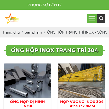
PHỤNG SỰ BỀN BỈ
Trang chủ
Sản phẩm
ỐNG HỘP TRANG TRÍ INOX - CÔNG
ỐNG HỘP INOX TRANG TRÍ 304
ỐNG HỘP DỊ HÌNH
HỘP VUÔNG INOX 304
INOX
30*30 *2.0MM