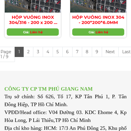
HỘP VUÔNG INOX
HỘP VUÔNG INOX 304
304/316 - 200 x 200 x
- 200*200*6.0MM
5.0MM
Giá:
Liên hệ
Giá:
Liên hệ
Page
1
2
3
4
5
6
7
8
9
Next
Last
1 / 9
CÔNG TY CP TM PHÚ GIANG NAM
Trụ sở chính: Số 626, Tổ 17, KP Tân Phú 1, P. Tân
Đông Hiệp, TP Hồ Chí Minh.
VPĐD/Head office: V04 Đường 03. KDC Ehome 4, Kp
Hòa Long, P Lái Thiêu,TP Hồ Chí Minh
Địa chỉ kho hàng: HCM: 17/3 An Phú Đông 25, Khu phố